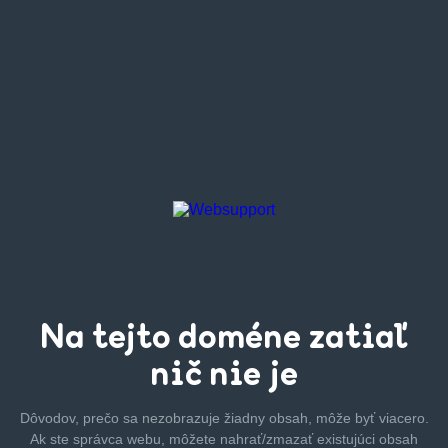
Na tejto
doméne zatiaľ
nič nie je
Dôvodov, prečo sa nezobrazuje žiadny obsah, môže byť
viacero.
Ak ste správca webu, môžete nahrať/zmazať
existujúci obsah